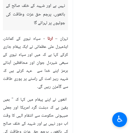
نہيں ہے اور شہید کے خلف صالح کے
ہاتھوں، پرچم حق عزت وطاقت کی
چوٹیوں پر لہرائے گا
تہران –
ارنا
- سپاہ نیوی کے کمانڈر،
ایڈمیرل علی عظمائی نے ایک پیغام جاری
کرکے کہا ہے کہ میں اور سپاہ نیوی کے
سبھی شیردل جوان اور محافظین آبنائے
ہرمز اپنے خدا سے عہد کرتے ہیں کہ
شہید رہبر امت کے راستے پر پوری طاقت
سے گآمزن رہیں گے۔
انھوں نے اپنے پیغام میں کہا کہ " ہمیں
یقین ہے کہ دہشت گرد امریکا اور جعلی
صیہونی حکومت سے انتقام الہی کا وقت
♿︎
اب دور نہیں ہے اور شہید کے خلف صالح
کے ہاتھوں، پرچم حق عزت وطاقت کی