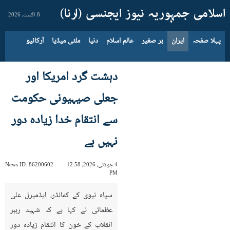
8 اگست، 2026
پہلا صفحہ
ایران
بر صغیر
عالم اسلام
دنیا
ملٹی میڈیا
آرکائیو
دہشت گرد امریکا اور
جعلی صیہیونی حکومت
سے انتقام خدا زیادہ دور
نہیں ہے
4 جولائی، 2026، 12:58
86200602
News ID:
PM
سپاہ نیوی کے کمانڈر، ایڈمیرل علی
عظمائی نے کہا ہے کہ شہید رہبر
انقلاب کے خون کا انتقام زیادہ دور