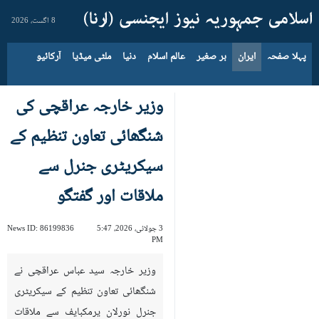
8 اگست، 2026
پہلا صفحہ
ایران
بر صغیر
عالم اسلام
دنیا
ملٹی میڈیا
آرکائیو
وزیر خارجہ عراقچی کی
شنگھائی تعاون تنظیم کے
سیکریٹری جنرل سے
ملاقات اور گفتگو
3 جولائی، 2026، 5:47
86199836
News ID:
PM
وزیر خارجہ سید عباس عراقچی نے
شنگھائی تعاون تنظیم کے سیکریٹری
جنرل نورلان یرمکبایف سے ملاقات