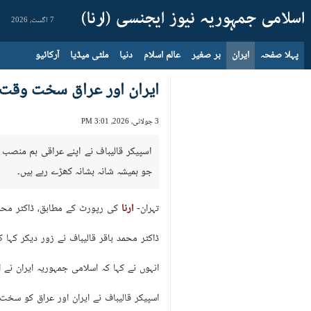
7 اگست، 2026
پہلا صفحہ
ایران
بر صغیر
عالم اسلام
دنیا
ملٹی میڈیا
آرکائیو
ایران اور عراق سخت وقت ک
3 جولائی، 2026، 3:01 PM
اسپیکر قالیباف نے اپنے عراقی ہم منصب
جو ہمیشہ شانہ بشانہ کھڑے رہے ہیں۔
تہران-
ارنا
کی رپورٹ کے مطابق، ڈاکٹر محمد 
ڈاکٹر محمد باقر قالیباف نے زور دیکر کہ
انہوں نے کہا کہ اسلامی جمہوریہ ایران 
اسپیکر قالیباف نے ایران اور عراق کو سخت