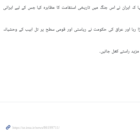
 کہ ایران نے اس جنگ میں تاریخی استقامت کا مظاہرہ کیا جس کے لیے ایرانی
 40 روزہ جنگ میں عراق ایران کے شانہ بشانہ کھڑا رہا اور عراق کی حکومت نے ریاستی اور قومی سطح پر تل ابیب کے وحشیانہ
مزید راستے کھل جائیں۔