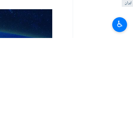
ایران
♿︎
آپ کا تبصرہ