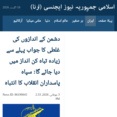
10 اگست، 2026
پہلا صفحہ
ایران
بر صغیر
عالم اسلام
دنیا
ملٹی میڈیا
آرکائیو
دشمن کے اندازوں کی
غلطی کا جواب پہلے سے
زیادہ تباہ کن انداز میں
دیا جائے گا: سپاہ
پاسداران انقلاب کا انتباہ
3 جولائی، 2026، 2:33
86199645
News ID:
PM