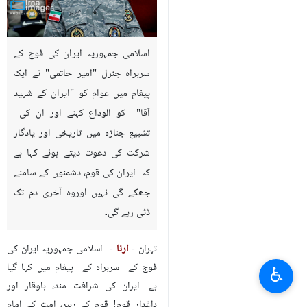
اسلامی جمہوریہ ایران کی فوج کے
سربراہ جنرل "امیر حاتمی" نے ایک
پیغام میں عوام کو "ایران کے شہید
آقا" کو الوداع کہنے اور ان کی
تشییع جنازہ میں تاریخی اور یادگار
شرکت کی دعوت دیتے ہوئے کہا ہے
کہ ایران کی قوم، دشمنوں کے سامنے
جھکے گی نہيں اوروہ آخری دم تک
ڈٹی رہے گی۔
تہران -
ارنا
- اسلامی جمہوریہ ایران کی
فوج کے سربراہ کے پیغام میں کہا گیا
♿︎
ہے: ایران کی شرافت مند، باوقار اور
داغدار قوم! قوم کے رہبر، امت کے امام