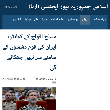
6 اگست، 2026
پہلا صفحہ
ایران
بر صغیر
عالم اسلام
دنیا
ملٹی میڈیا
آرکائیو
مسلح افواج کے کمانڈر:
ایران کی قوم دشمنوں کے
سامنے سر نہیں جھکائے
گی
2 جولائی، 2026، 7:46
86199185
News ID:
PM