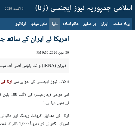
8 اگست، 2026
پہلا صفحہ
ایران
بر صغیر
عالم اسلام
دنیا
ملٹی میڈیا
آرکائیو
امریکا نے ایران کے ساتھ جنگ ​​پر 30 ارب ڈالر خرچ کیے ہیں: وائٹ
30 جون، 2026، 9:50 PM
تہران (IRNA) وائٹ ہاؤس آفس آف مینجمنٹ اینڈ بجٹ کے ڈائریکٹر نے دعویٰ کیا ہے کہ امریکہ نے ایران کے خلاف جارحانہ اور غیر قانونی جنگ پر کل 30 ارب ڈالر خرچ کیے ہیں۔
TASS نیوز ایجنسی کے حوالے سے
ارنا کی 
اس فوجی
نے ہمیں دیا ہے۔"
امریکی گھرانے کو تقریباً 1,000 ڈالر کا نقصان ہوا ہے۔