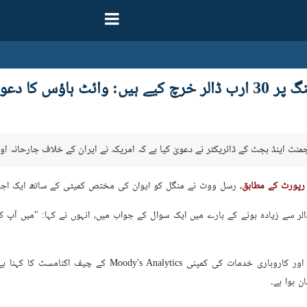
 ہاؤس کا دعویٰ
رپورٹ کے مطابق
، رسل ووٹ نے منگل کو ایوان کی مختص کمیٹی کے ساتھ ایک اجلاس میں دعویٰ کیا کہ
 (جارحیت) کی لاگت 100 بلین ڈالر سے زیادہ ہونے کے بارے میں ایک سوال کے جواب میں، انہوں نے
ارنا کے مطابق، کریڈٹ ریٹنگ اور مالیاتی اور کاروب