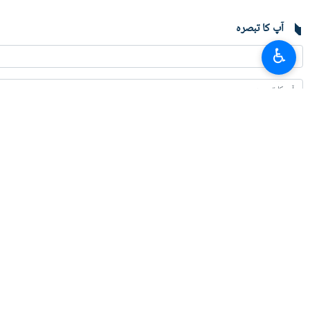
آپ کا تبصرہ
♿︎
تازہ ترین
ایران کا تالاب عینک
2026-08-08 12:38
مزار شریف میں ایرانی کونسلیٹ پر حملے کی برسی پر وزارت خارجہ کا بیان