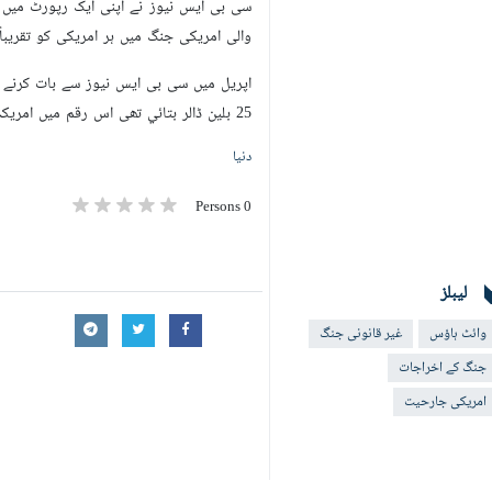
سی بی ایس نیوز نے اپنی ایک رپورٹ میں ا
والی امریکی جنگ میں ہر امریکی کو تقریباً 1,000 ڈالر کا نقصان ہوا ہے
25 بلین ڈالر بتائي تھی اس رقم میں امریکہ کے جزوی یا مکمل طور پر تباہ ہونے والے ہتھیار اور تنصیبات کا تخمینہ شامل نہیں تھا۔
دنیا
0 Persons
لیبلز
وائٹ ہاؤس
غیر قانونی جنگ
جنگ کے اخراجات
امریکی جارحیت