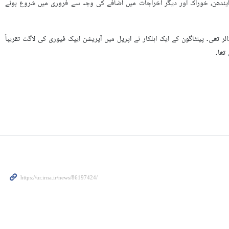
 ایندھن، خوراک اور دیگر اخراجات میں اضافے کی وجہ سے فروری میں شروع ہونے
ی ایس نیوز سے بات کرنے والے امریکی حکام کے ایک الگ تخمینے کے مطابق اس تنازعے کی کل لاگت 50 بلین ڈالر تھی۔ پینٹاگون کے ایک اہلکار نے اپریل میں آپریشن ایپک فیوری کی لاگت تقریباً