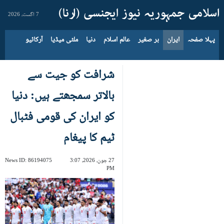
7 اگست، 2026
پہلا صفحہ
ایران
بر صغیر
عالم اسلام
دنیا
ملٹی میڈیا
آرکائیو
شرافت کو جیت سے
بالاتر سمجھتے ہیں: دنیا
کو ایران کی قومی فٹبال
ٹیم کا پیغام
27 جون، 2026، 3:07
86194075
News ID:
PM