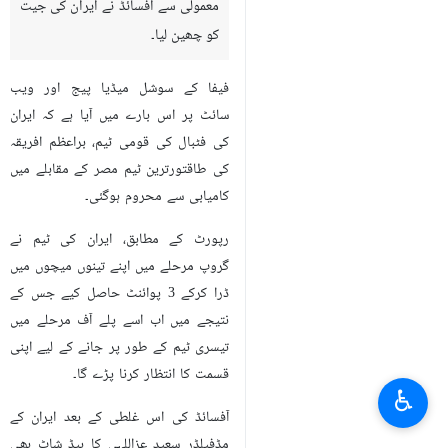
معمولی سے آفسائڈ نے ایران کی جیت
کو چھین لیا۔
فیفا کے سوشل میڈیا پیج اور ویب
سائٹ پر اس بارے میں آیا ہے کہ ایران
کی فٹبال کی قومی ٹیم، براعظم افریقہ
کی طاقتورترین ٹیم مصر کے مقابلے میں
کامیابی سے محروم ہوگئی۔
رپورٹ کے مطابق، ایران کی ٹیم نے
گروپ مرحلے میں اپنے تینوں میچوں میں
ڈرا کرکے 3 پوائنٹ حاصل کیے جس کے
نتیجے میں اب اسے پلے آف مرحلے میں
تیسری ٹیم کے طور پر جانے کے لیے اپنی
قسمت کا انتظار کرنا پڑے گا۔
♿︎
آفسائڈ کی اس غلطی کے بعد ایران کے
مڈفیلڈر سعید عزاللہی کا ہیڈ شاٹ بھی