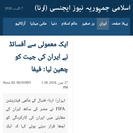
7 اگست، 2026
پہلا صفحہ
ایران
بر صغیر
عالم اسلام
دنیا
ملٹی میڈیا
آرکائیو
ایک معمولی سے آفسائڈ
نے ایران کی جیت کو
چھین لیا: فیفا
27 جون، 2026، 1:38
86193993
News ID:
PM
تہران/ ارنا- فٹبال کے عالمی فیڈریشن
FIFA نے مصر کے ساتھ ایران کے
مقابلے میں ایران کی کارکردگی کو
اچھا قرار دیتے ہوئے کہا کہ ایک