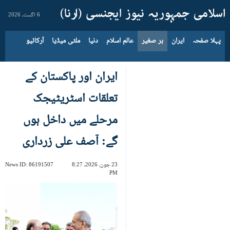
6 اگست، 2026
پہلا صفحہ
ایران
بر صغیر
عالم اسلام
دنیا
ملٹی میڈیا
آرکائیو
ایران اور پاکستان کے
تعلقات اسٹریٹیجک
مرحلے میں داخل ہوں
گے: آصف علی زرداری
23 جون، 2026، 8:27
86191507
News ID:
PM