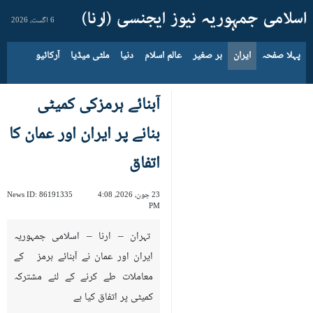
6 اگست، 2026
پہلا صفحہ
ایران
بر صغیر
عالم اسلام
دنیا
ملٹی میڈیا
آرکائیو
آبنائے ہرمزکی کمیٹی
بنانے پر ایران اور عمان کا
اتفاق
23 جون، 2026، 4:08
86191335
News ID:
PM
تہران – ارنا – اسلامی جمہوریہ
ایران اور عمان نے آبنائے ہرمز کے
معاملات طے کرنے کے لئے مشترکہ
کمیٹی پر اتفاق کیا ہے