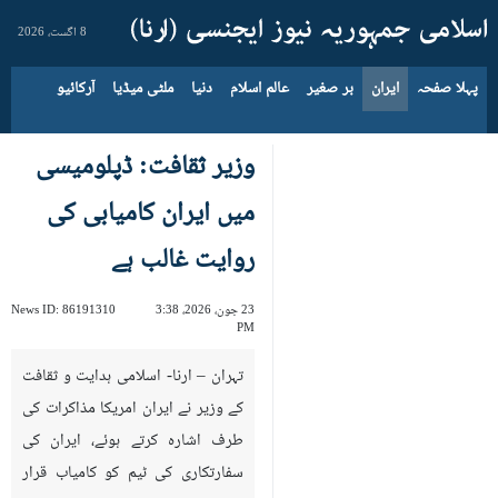
8 اگست، 2026
پہلا صفحہ
ایران
بر صغیر
عالم اسلام
دنیا
ملٹی میڈیا
آرکائیو
وزیر ثقافت: ڈپلومیسی
میں ایران کامیابی کی
روایت غالب ہے
23 جون، 2026، 3:38
86191310
News ID:
PM
تہران – ارنا- اسلامی ہدایت و ثقافت
کے وزیر نے ایران امریکا مذاکرات کی
طرف اشارہ کرتے ہوئے، ایران کی
سفارتکاری کی ٹیم کو کامیاب قرار