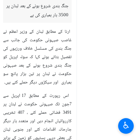
جنگ بندی شروع ہونے کے بعد لبنان پر
3500 بار بمباری کی ہے
ارنا کے مطابق لبنان کے وزیر ا‏عظم نے
غاصب صیہونی حکومت کی جانب سے
جنگ بندی کی مسلسل خلاف ورزیوں کی
تفصیل بتاتے ہوئے کہا کہ سولہ اپریل کو
جنگ بندی شروع ہونے کے بعد صیہونی
حکومت نے لبنان پر تین ہزار پانچ سو
بمباری اور سیکڑوں دیگر حملے کئے ہیں۔
اس رپورٹ کے مطابق 17 اپریل سے
7جون تک صیہونی حکومت نے لبنان پر
3491 فضائی حملے کئے ، 407 تخریبی
کارروائیاں انجام دیں اور متعدد بار دیگر
♿︎
جارحانہ اقدامات کئے اور جنوبی لبنان
کی بعض دیہی بستیوں کو زمین کے برابر