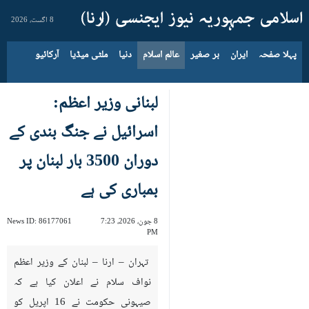
8 اگست، 2026
پہلا صفحہ
ایران
بر صغیر
عالم اسلام
دنیا
ملٹی میڈیا
آرکائیو
لبنانی وزیر ا‏عظم:
اسرائيل نے جنگ بندی کے
دوران 3500 بار لبنان پر
بمباری کی ہے
8 جون، 2026، 7:23
86177061
News ID:
PM
تہران – ارنا – لبنان کے وزیر ا‏عظم
نواف سلام نے اعلان کیا ہے کہ
صیہونی حکومت نے 16 اپریل کو