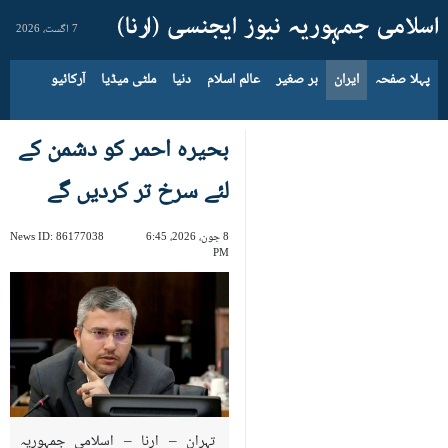
7 اگست، 2026
پہلا صفحہ
ایران
بر صغیر
عالم اسلام
دنیا
ملٹی میڈیا
آرکائیو
بحیرہ احمر کو دشمن کے
لئے سرخ تر کردیں گے
8 جون، 2026، 6:45
86177038
News ID:
PM
تہران – ارنا – اسلامی جمہوریہ