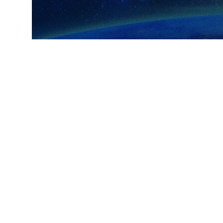
 ہوئے بتایا ہے کہ سید محسن نقوی نے بشکیک میں اپنے ایرانی ہم منصب اسکندر
۔
ستان میں ہمارے ملک کے سفیر غلام حسین یادگاری نے ان کا استقبال کیا۔