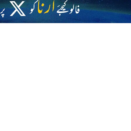
 پاکستانی وزارت داخلہ کے شعبہ تعلقات عامہ کے دفتر نے ایک تصویر جاری کرتے
ے داخلہ کے اجلاس کے موقع پر ہوئی، جس کی میزبانی کرغیز حکومت کر رہی ہے۔
 گیا ہے۔
 رضا نقوی نے اس سے قبل اس ملک کے آرمی چیف کے ہمراہ ایران کا دورہ کیا تھا
ے اور کرغزستان کے وزیر برائے داخلہ اور عوامی سلامتی اولان نیاز بیکوف اور کرغز