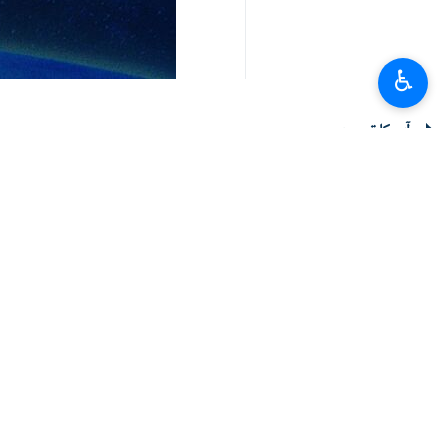
♿︎
اسلام آباد(IRNA) اسلامی جمہوریہ ایران اور پاکستان کے وزرائے داخلہ نے کرغزستان کے دارالحکومت بشکیک میں شنگھائی تعاون تنظیم (SCO) کے وزرائے داخلہ کے اجلاس کے موقع پر ملاقات کی.
جمعرات کی شب ارنا کے نمائندے کے مطابق،
مومنی سے ملاقات کی۔
یہ ملاقات شنگھائی تعاون تنظیم کے وزرائ
ملاقات کی مزید تفصیلات کا اعلان نہیں کیا
پاکستان کے وزیر داخلہ سینیٹر سید محسن
وزیر داخلہ ایک گھنٹہ قبل بشکیک پہنچے تھ