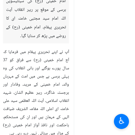
امام خمینی (رح) کی سینتیسویں
برسی کے موقع پر رہبر انقلاب آیت
اللہ امام سید مجتبی خامنہ ای کا
تحریری پیغام، امام خمینی (رح) کے
روضے میں پڑھ کر سنایا گیا۔
آپ نے اپنے تحریری پیغام میں فرمایا کہ
آج امام خمینی (رح) سے فراق کو 37
سال پورے ہوگئے اور بانی انقلاب کی وہ
پہلی برسی ہے جس میں امت کے مہرباں
والد، امام خمینی کے مرید، وفادار اور
برجستہ شاگرد، رہبر عظیم الشان، شہید
انقلاب اسلامی، آیت اللہ العظمی سید علی
خامنہ ای اعلی اللہ مقامہ الشریف ضیافت
الہی کے مہمان ہیں اور ان کی مستحکم،
♿︎
باحکمت اور نافذ آواز امام خمینی (رح)
کے مزار میں سنائی نہیں دے رہی ہے۔