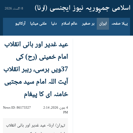
8 اگست، 2026
پہلا صفحہ
ایران
بر صغیر
عالم اسلام
دنیا
ملٹی میڈیا
آرکائیو
عید غدیر اور بانی انقلاب
امام خمینی (رح) کی
37ویں برسی، رہبر انقلاب
آیت اللہ امام سید مجتبی
خامنہ ای کا پیغام
4 جون، 2026، 2:14
86173327
News ID:
PM
تہران/ ارنا- عید غدیر اور بانی انقلاب