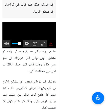
کے خلاف جنگ ختم کرنے کی قرارداد
کو منظور کرلیا۔
Mute
Settings
PIP
Enter
Download
مقامی وقت کے مطابق بدھ کی رات کو
fullscreen
منظور ہونے والی اس قرارداد کے حق
میں 215 ووٹ ڈالے گئے جبکہ 208 نے
اس کی مخالفت کی۔
ووٹنگ کے دوران متعدد ری پبلیکن ارکان
نے ڈیموکریٹ ارکان کانگریس کا ساتھ
دینے کا اعلان کرتے ہوئے تین مہینے سے
♿︎
جاری ٹرمپ کی جنگ کو ختم کرنے کا
فیصلہ کیا۔