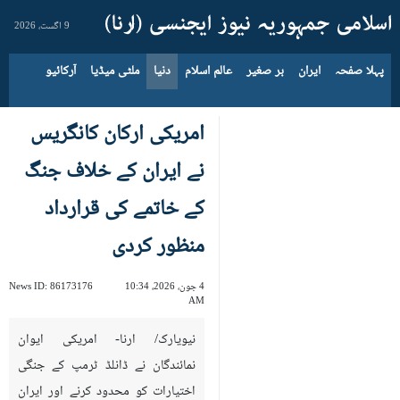
9 اگست، 2026
پہلا صفحہ
ایران
بر صغیر
عالم اسلام
دنیا
ملٹی میڈیا
آرکائیو
امریکی ارکان کانگریس
نے ایران کے خلاف جنگ
کے خاتمے کی قرارداد
منظور کردی
4 جون، 2026، 10:34
86173176
News ID:
AM
نیویارک/ ارنا- امریکی ایوان
نمائندگان نے ڈانلڈ ٹرمپ کے جنگی
اختیارات کو محدود کرنے اور ایران