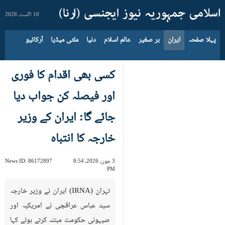
10 اگست، 2026
پہلا صفحہ
ایران
بر صغیر
عالم اسلام
دنیا
ملٹی میڈیا
آرکائیو
کسی بھی اقدام کا فوری
اور فیصلہ کن جواب دیا
جائے گا: ایران کے وزیر
خارجہ کا انتباہ
3 جون، 2026، 8:54
86172897
News ID:
PM
تہران (IRNA) ایران نے وزیر خارجہ
سید عباس عراقچی نے امریکیہ اور
صیہونی حکومت مبتنہ کرتے ہوئے کہا