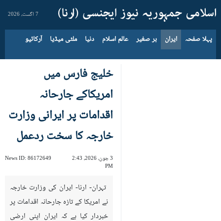
7 اگست، 2026
پہلا صفحہ
ایران
بر صغیر
عالم اسلام
دنیا
ملٹی میڈیا
آرکائیو
خلیج فارس میں
امریکاکے جارحانہ
اقدامات پر ایرانی وزارت
خارجہ کا سخت ردعمل
3 جون، 2026، 2:43
86172649
News ID:
PM
تہران- ارنا- ایران کی وزارت خارجہ
نے امریکا کے تازہ جارحانہ اقدامات پر
خبردار کیا ہے کہ ایران اپنی ارضی