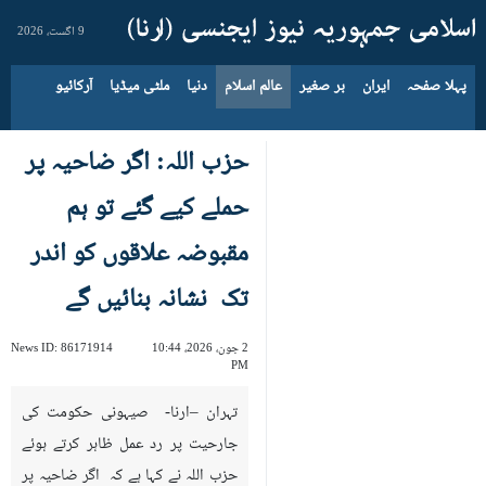
9 اگست، 2026
پہلا صفحہ
ایران
بر صغیر
عالم اسلام
دنیا
ملٹی میڈیا
آرکائیو
حزب اللہ: اگر ضاحیہ پر
حملے کیے گئے تو ہم
مقبوضہ علاقوں کو اندر
تک نشانہ بنائیں گے
2 جون، 2026، 10:44
86171914
News ID:
PM
تہران –ارنا- صیہونی حکومت کی
جارحیت پر رد عمل ظاہر کرتے ہوئے
حزب اللہ نے کہا ہے کہ اگر ضاحیہ پر