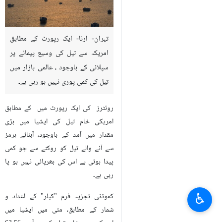
تہران- ارنا- ایک رپورٹ کے مطابق
امریکہ سے تیل کی وسیع پیمانے پر
سپلائی کے باوجود ، عالمی بازار میں
تیل کی کمی پوری نہيں ہو رہی ہے۔
روئٹرز کی ایک رپورٹ میں کے مطابق
امریکی خام تیل کی ایشیا میں بڑی
مقدار میں آمد کے باوجود، آبنائے ہرمز
سے آنے والے تیل کو روکنے سے جو کمی
پیدا ہوئی ہے اس کی بھرپائی نہيں ہو پا
رہی ہے۔
♿︎
کموڈٹی تجزیہ فرم "کپلر" کے اعداد و
شمار کے مطابق، مئی میں ایشیا میں