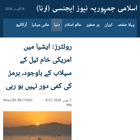
6 اگست، 2026
پہلا صفحہ
ایران
بر صغیر
عالم اسلام
دنیا
ملٹی میڈیا
آرکائیو
روئٹرز: ایشیا میں
امریکی خام تیل کے
سیلاب کے باوجود، ہرمز
کی کمی دور نہيں ہو رہی
2 جون، 2026، 8:55
86171845
News ID:
PM