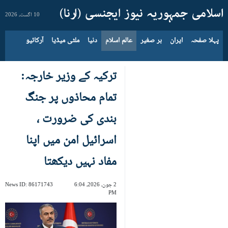
10 اگست، 2026
پہلا صفحہ
ایران
بر صغیر
عالم اسلام
دنیا
ملٹی میڈیا
آرکائیو
ترکیہ کے وزیر خارجہ:
تمام محاذوں پر جنگ
بندی کی ضرورت ،
اسرائیل امن میں اپنا
مفاد نہیں دیکھتا
2 جون، 2026، 6:04
86171743
News ID:
PM