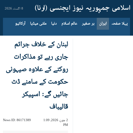
8 اگست، 2026
پہلا صفحہ
ایران
بر صغیر
عالم اسلام
دنیا
ملٹی میڈیا
آرکائیو
لبنان کے خلاف جرائم
جاری رہے تو مذاکرات
روکنے کے علاوہ صیہونی
حکومت کے سامنے ڈٹ
جائیں گے: اسپیکر
قالیباف
2 جون، 2026، 1:09
86171389
News ID:
PM