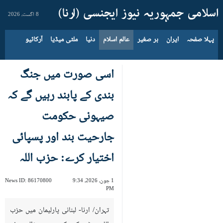
8 اگست، 2026
پہلا صفحہ
ایران
بر صغیر
عالم اسلام
دنیا
ملٹی میڈیا
آرکائیو
اسی صورت میں جنگ
بندی کے پابند رہیں گے کہ
صیہونی حکومت
جارحیت بند اور پسپائی
اختیار کرے: حزب اللہ
1 جون، 2026، 9:34
86170800
News ID:
PM
تہران/ ارنا- لبنانی پارلیمان میں حزب