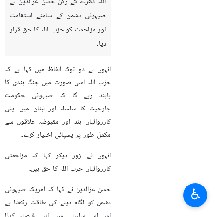
اللہ دھڑے کے رکن حسن عزالدین نے
صیہونی دشمن کے سامنے استقامت
اور مزاحمت کو حزب اللہ کا حق قرار
دیا۔
انہوں نے دو ٹوک الفاظ میں کہا ہے کہ
حزب اللہ اسی صورت میں جنگ بندی کا
پابند رہے گا کہ صیہونی حکومت
جارحیت کا سلسلہ اور لبنان میں اپنی
کارروائیاں بند اور مقبوضہ علاقوں سے
مکمل طور پر پسپائی اختیار کرے۔
انہوں نے زور دیکر کہا کہ مزاحمتی
کارروائیاں حزب اللہ کا حق ہیں۔
حسن عزالدین نے کہا کہ امریکہ صیہونی
♿︎
دشمن کو لگام دینے کی طاقت رکھتا ہے
اور اس سلسلے میں اسے فیصلہ کرنا