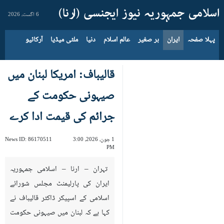
6 اگست، 2026
پہلا صفحہ
ایران
بر صغیر
عالم اسلام
دنیا
ملٹی میڈیا
آرکائیو
قالیباف: امریکا لبنان میں
صیہونی حکومت کے
جرائم کی قیمت ادا کرے
1 جون، 2026، 3:00
86170511
News ID:
PM
تہران – ارنا – اسلامی جمہوریہ
ایران کی پارلیمنٹ مجلس شورائے
اسلامی کے اسپیکر ڈاکٹر قالیباف نے
کہا ہے کہ لبنان میں صیہونی حکومت