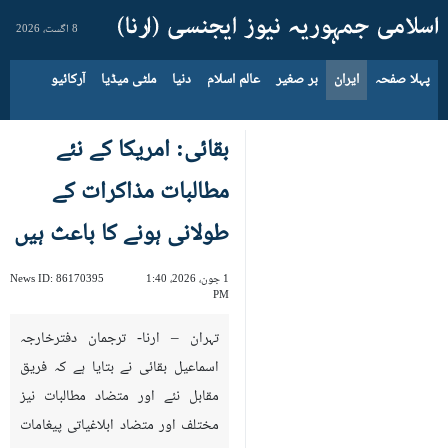
8 اگست، 2026
پہلا صفحہ
ایران
بر صغیر
عالم اسلام
دنیا
ملٹی میڈیا
آرکائیو
بقائی: امریکا کے نئے
مطالبات مذاکرات کے
طولانی ہونے کا باعث ہیں
1 جون، 2026، 1:40
86170395
News ID:
PM
تہران – ارنا- ترجمان دفترخارجہ
اسماعیل بقائی نے بتایا ہے کہ فریق
مقابل نئے اور متضاد مطالبات نیز
مختلف اور متضاد ابلاغیاتی پیغامات