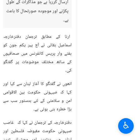
ارسال کررہا ہے جو مذاکرات کے طول
پکڑنے اور موجودہ صورتحال کا باعث
ہے۔
ارنا کے مطابق ترجمان دفترخارجہ
اسماعیل بقائی نے آج پیر یکم جون کو
ہفتے وار پریس کانفرنس میں صحافیوں
کے ساتھ مختلف موضوعات پر گفتگو
کی۔
انھوں نے گفتگو کا آغاز لبنان سے کیا اور
کہا کہ صیہونی حکومت بین الاقوامی
امن و سلامتی کے لئے بدستور سب سے
بڑا خطرہ بنی ہوئی ہے۔
دفترخارجہ کے ترجمان نے کہا کہ غاصب
♿︎
صیہونی حکومت مقبوضہ فلسطین اور
لبنان میں بدترین اور وحشیانہ ترین