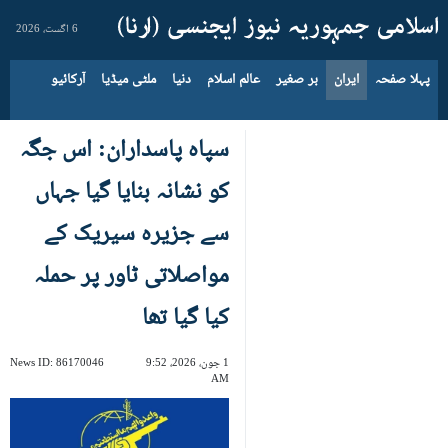
6 اگست، 2026
پہلا صفحہ
ایران
بر صغیر
عالم اسلام
دنیا
ملٹی میڈیا
آرکائیو
سپاہ پاسداران: اس جگہ
کو نشانہ بنایا گیا جہاں
سے جزیرہ سیریک کے
مواصلاتی ٹاور پر حملہ
کیا گیا تھا
1 جون، 2026، 9:52
86170046
News ID:
AM