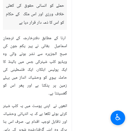
حملے کو انسانی حقوق کی کھلی
خلاف ورزی اور اس ملک کے حکام
کو اس کا ذمہ دار قرار دیا ہے
ارنا کے مطابق دفترخارجہ کے ترجمان
اسما‏عیل بقائی نے پیر یکم جون کی
صبح الجزیرہ سے نشر ہونے والی وہ
ویڈیو کلپ شیئرکی جس میں ہالینڈ کا
ایک پولیس اہلکار، ایک فلسطینی کی
حاملہ بیوی کو وحشیانہ انداز میں پہلے
زمین پر پٹکتا ہے اور پھر اس کو
گھسیٹتا ہے۔
انھوں نے اپنی پوسٹ میں یہ کلپ شیئر
کرتے ہوئے لکھا ہے کہ یہ انتہائی وحشیانہ
♿︎
اور ناقابل توجیہ اقدام ہے۔ صرف اس بنا
پرکہ وہ اپنے گرفتارشدہ شوہر کے پاس