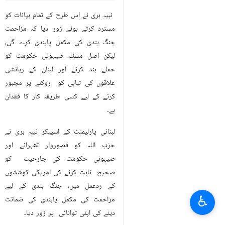
نبیہ بری نے اس طرح کے تمام بیانات کو
مسترد کرتے ہوئے زور دیا کہ مزاحمت
جنگ بندی کی مکمل پابندی کرے گی،
لیکن اصل مسئلہ صیہونی حکومت کو
حملے بند کرنے اور لبنان کے رہائشی
علاقوں کی تباہی کو روکنے پر مجبور
کرنے کے لیے کسی طریقہ کار کا فقدان
ہے۔
لبنانی پارلیمنٹ کے اسپیکر نبیہ بری نے
حزب اللہ کو قصوروار ٹھہرانے اور
صیہونی حکومت کی جارحیت کو
صحیح ثابت کرنے کی امریکی کوششوں
کے ردعمل میں، جنگ بندی کے لیے
♿︎
مزاحمت کی مکمل پابندی کی ضمانت
دینے کی اپنی توانائی پر زور دیا۔