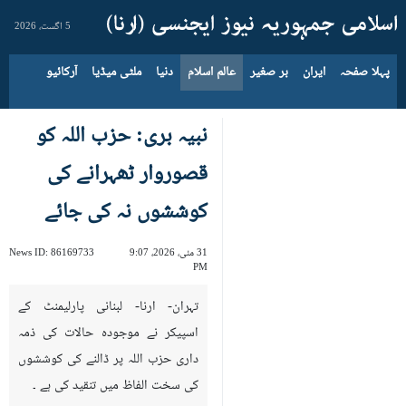
5 اگست، 2026
پہلا صفحہ
ایران
بر صغیر
عالم اسلام
دنیا
ملٹی میڈیا
آرکائیو
نبیہ بری: حزب اللہ کو
قصوروار ٹھہرانے کی
کوششوں نہ کی جائے
31 مئی، 2026، 9:07
86169733
News ID:
PM
تہران- ارنا- لبنانی پارلیمنٹ کے
اسپیکر نے موجودہ حالات کی ذمہ
داری حزب اللہ پر ڈالنے کی کوششوں
کی سخت الفاظ میں تنقید کی ہے ۔