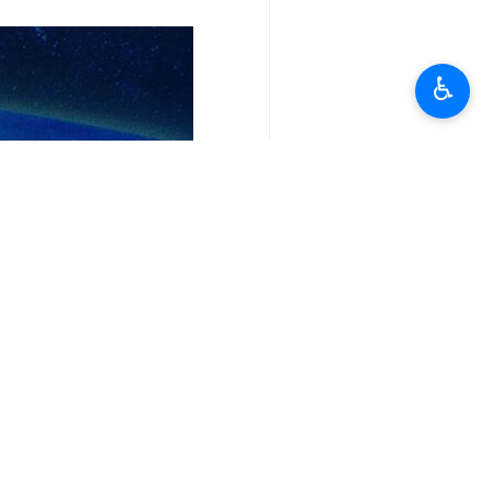
تہران- ارنا- اسلامی جمہوریہ ایران کی پ
♿︎
محمد باقر قالیباف نے کہا کہ ہمارا معیار
حقوق حاصل کر لیے ہیں تب تک ہم کسی بھ
محمد باقر قالیباف نے اتوار کی صبح کہا 
دوران ایک مضبوط، آزاد اور طاقتور ایران
قطرہ تک لڑیں۔
پارلیمنٹ کے اسپیکر قالیباف نے کہا کہ ف
قانونی نتائج میں تبدیل کرنا ہے ۔
انہوں نے مزید کہا: اس راستے میں، جیسا 
کرنے ہیں تاکہ ان کے بدلے ہم اپنی ذمہ د