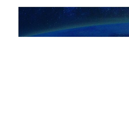
کی باتوں اور وعدوں پر بھروسہ نہیں کرتے۔
ی کریں اور جب تک ہمیں یقین اس بات پر یقین نہيں ہوگا کہ ہم نے ایرانی قوم کے
مت کے شہید رہبر، آیت اللہ العظمی سید علی خامنہ ای رحمت اللہ علیہ کی یاد
ہمارے ساتھ ہے اور ہمیں ابھی تک اس عظیم الشان رہبر اور امت کے پدر فقدان کا یقین نہیں ہوا۔ وہ فقیہ جنہوں نے اپنی حکیمانہ ، مدبرانہ و مقتدرانہ قیادت کے ذریعے انقلاب اسلامی کی 37 سالہ رہنمائی کے
ر بھی سر نہ جھکائیں اور دشمن کے مقابلے میں بند مٹھی کے ساتھ خون کے آخری
ر پشت پناہی سے ممکن ہوا ہے اور سفارت کاری کا کام ان فتوحات کو سیاسی اور
ر کوئی بھروسہ نہیں کرتے۔ ہمارے لیے معیار وہ ٹھوس نتائج ہیں جو ہمیں حاصل
حاصل کر لیے ہیں تب تک ہم کسی بھی معاہدے کی توثیق نہیں کریں گے۔