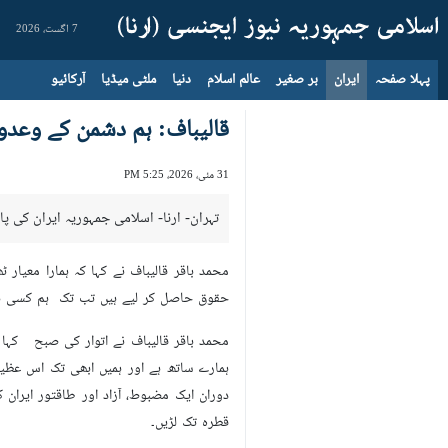
7 اگست، 2026
پہلا صفحہ
ایران
بر صغیر
عالم اسلام
دنیا
ملٹی میڈیا
آرکائیو
قالیباف: ہم دشمن کے وعدو
31 مئی، 2026، 5:25 PM