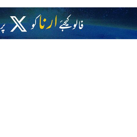
ارلیمنٹ مجلس شورائے اسلام کے اسپیکر نے کہا ہے کہ سفارتی محاذ کے سپاہی دشمن 
 ٹھوس نتائج ہیں جو ہمیں حاصل کرنے ہیں تاکہ ان کے بدلے ہم اپنی ذمہ داریاں پور
ی معاہدے کی توثیق نہیں کریں گے۔
کہ ہم بارہویں پارلیمنٹ کا تیسرا سال ایسے حالات میں شروع کر رہے ہیں کہ جب ا
 کی بنیاد رکھی اور ہمیں سکھایا کہ ہم زور زبردستی اور دھمکی کے آگے ذرہ براب
وجی میدان میں اور ہمارے میزائلوں سے جو کچھ حاصل ہوا ہے وہ عوام کی حمایت او
کہ میں نے کئی بار کہا ہے، سفارتی محاذ کے سپاہی دشمن کی باتوں اور وعدوں پ
اریاں پوری کریں اور جب تک ہمیں یہ یقین نہ ہوگا کہ ہم نے ایرانی قوم کے حقوق 