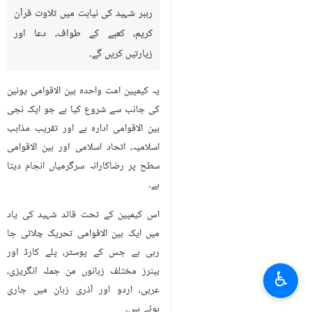
رہبر شہید کی نیابت میں تلاوت قرآن
کریم، کعبے کے طواف، دعا اور
زیارتیں کریں گے۔
یہ کیمپین امت واحدہ بین الاقوامی یونین
کی جانب سے شروع کیا ہے جو ایک نجی
بین الاقوامی ادارہ ہے اور تقریب مذاہب
اسلامیہ، اتحاد اسلامی اور بین الاقوامی
سطح پر رضاکارانہ سرگرمیاں انجام دیتا
ہے۔
اس کیمپین کے تحت قائد شہید کی یاد
میں ایک بین الاقوامی تحریک چلائی جا
رہی ہے جس کے پوسٹر، پلے کارڈ اور
بینرز مختلف زبانوں من جملہ انگریزی،
♿︎
عربی، اردو اور آذری زبان میں جاری
ہوئے ہیں۔