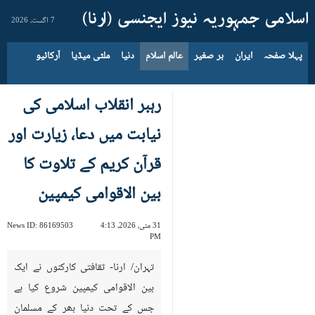
7 اگست، 2026
پہلا صفحہ
ایران
بر صغیر
عالم اسلام
دنیا
ملٹی میڈیا
آرکائیو
رہبر انقلاب اسلامی کی
نیابت میں دعا، زیارت اور
قرآن کریم کے تلاوت کا
بین الاقوامی کیمپین
31 مئی، 2026، 4:13
86169503
News ID:
PM
تہران/ ارنا- ثقافتی کارکنوں نے ایک
بین الاقوامی کیمپین شروع کیا ہے
جس کے تحت دنیا بھر کے مسلمان