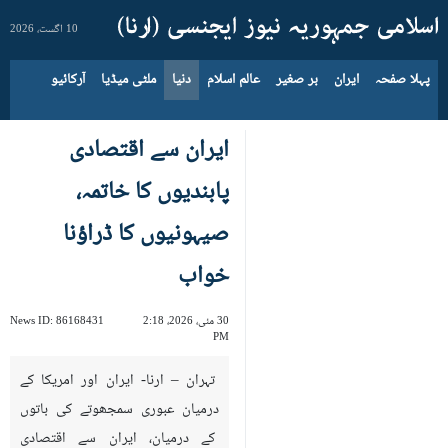
10 اگست، 2026
پہلا صفحہ
ایران
بر صغیر
عالم اسلام
دنیا
ملٹی میڈیا
آرکائیو
ایران سے اقتصادی
پابندیوں کا خاتمہ،
صیہونیوں کا ڈراؤنا
خواب
30 مئی، 2026، 2:18
86168431
News ID:
PM
تہران – ارنا- ایران اور امریکا کے
درمیان عبوری سمجھوتے کی باتوں
کے درمیان، ایران سے اقتصادی