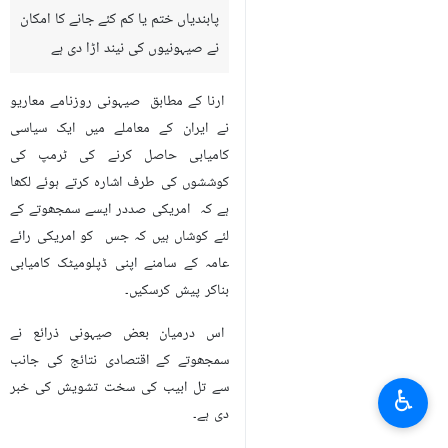
پابندیاں ختم یا کم کئے جانے کا امکان
نے صیہونیوں کی نیند اڑا دی ہے
ارنا کے مطابق صیہونی روزنامے معاریو
نے ایران کے معاملے میں ایک سیاسی
کامیابی حاصل کرنے کی ٹرمپ کی
کوششوں کی طرف اشارہ کرتے ہوئے لکھا
ہے کہ امریکی صددر ایسے سمجھوتے کے
لئے کوشاں ہیں کہ جس کو امریکی رائے
عامہ کے سامنے اپنی ڈپلومیٹک کامیابی
بناکر پیش کرسکیں۔
اس درمیان بعض صیہونی ذرائع نے
سمجھوتے کے اقتصادی نتائج کی جانب
سے تل ابیب کی سخت تشویش کی خبر
♿︎
دی ہے۔