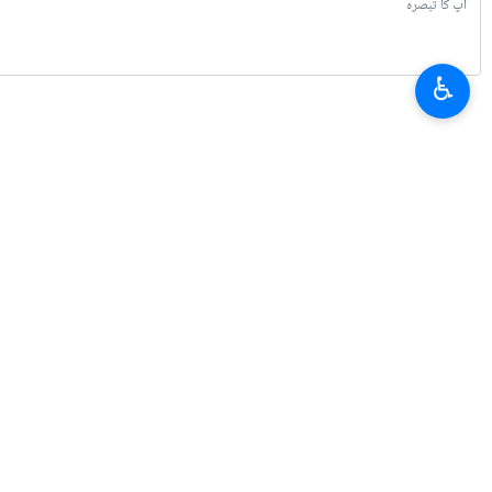
♿︎
تازہ ترین
بقائی: جنگ میں مال غنیمت کا دعوی کرنے والے کو پہلے جنگ جیتنی ہوتی ہے
2026-08-07 21:24
امریکہ میں پٹرول کی قیمتوں میں اضافہ ، وائٹ ہاؤس: قیمت کم کرنے کے لیے کوش
2026-08-07 21:02
ایران: ٹرمپ اب اس معاہدے کے لئے التماس کر رہے ہیں جسے خود وہ ختم کر چکے 
2026-08-07 20:41
روسی وزیراعظم: یوریشین معاشی یونین کی ترجیح، چین اور ایران سے تجارت میں