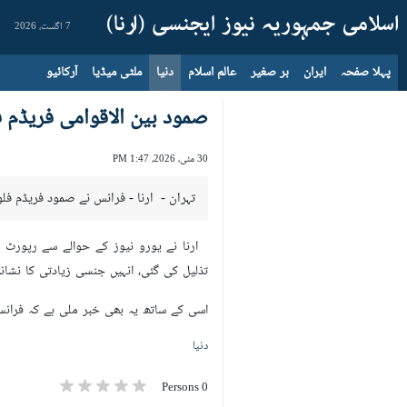
7 اگست، 2026
پہلا صفحہ
ایران
بر صغیر
عالم اسلام
دنیا
ملٹی میڈیا
آرکائیو
صمود بین الاقوامی فریڈم ف
30 مئی، 2026، 1:47 PM
تہران - ارنا - فرانس نے صمود فریڈم فل
ارنا نے یورو نیوز کے حوالے سے رپورٹ دی
تذلیل کی گئی، انہیں جنسی زیادتی کا نشانہ 
اسی کے ساتھ یہ بھی خبر ملی ہے کہ فرانس
دنیا
0 Persons