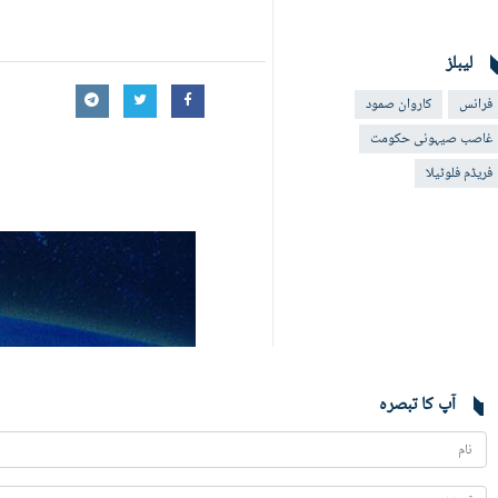
لیبلز
فرانس
کاروان صمود
غاصب صیہونی حکومت
فریڈم فلوٹیلا
آپ کا تبصرہ