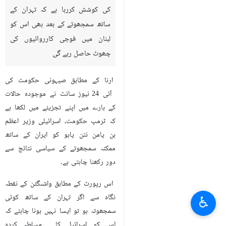
کی کوشش کررہا ہے کہ تہران کے
ساتھ سمجھوتے کے بعد بھی اس کو
لبنان میں فوجی کارروائیوں کی
چھوٹ حاصل رہے گی
ارنا کے مطابق صیہونی حکومت کی
آئی 24 نیوز سائٹ نے موجودہ حالات
کے بارے میں اپنے تجزیئے میں لکھا ہے
کہ ٹرمپ حکومت، اسرائیلی وزیر اعظم
بن یامن نتن یاہو کو ایران کے ساتھ
ممکنہ سمجھوتے کے سیاسی نتائج سے
دور رکھنا چاہتی ہے۔
اس رپورٹ کے مطابق واشںگٹن کے نقطہ
نگاہ سے اگر تہران کے ساتھ کوئی
♿︎
سمجھوتہ ہو تو ایسا نہیں ہونا چاہئے کہ
اس کو اسرائيل کا مسلطہ کردہ