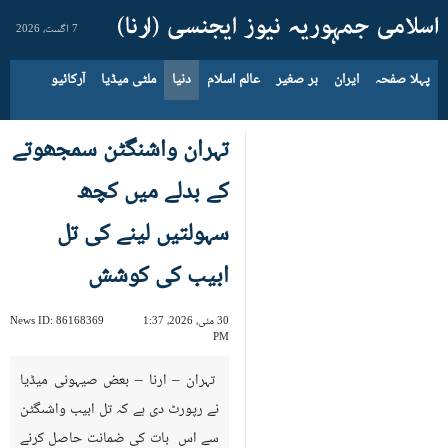
7 اگست، 2026
پہلا صفحہ
ایران
بر صغیر
عالم اسلام
دنیا
ملٹی میڈیا
آرکائیو
تہران واشنگٹن سمجھوتے
کے بدلے میں کچھ
سہولتیں لینے کی تل
ابیب کی کوشش
30 مئی، 2026، 1:37
86168369
News ID:
PM
تہران – ارنا – بعض صیہونی میڈیا
نے رپورٹ دی ہے کہ تل ابیب واشںگٹن
سے اس بات کی ضمانت حاصل کرنے