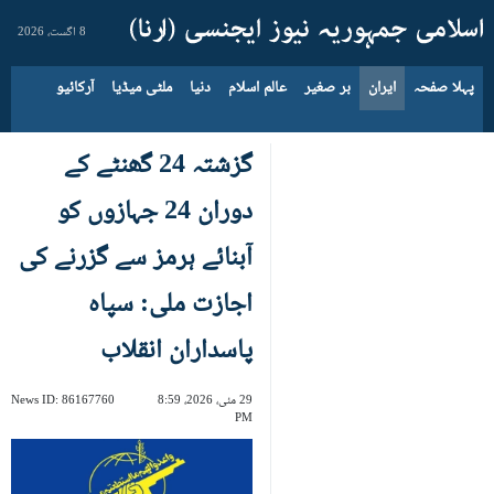
8 اگست، 2026
پہلا صفحہ
ایران
بر صغیر
عالم اسلام
دنیا
ملٹی میڈیا
آرکائیو
گزشتہ 24 گھنٹے کے
دوران 24 جہازوں کو
آبنائے ہرمز سے گزرنے کی
اجازت ملی: سپاہ
پاسداران انقلاب
29 مئی، 2026، 8:59
86167760
News ID:
PM