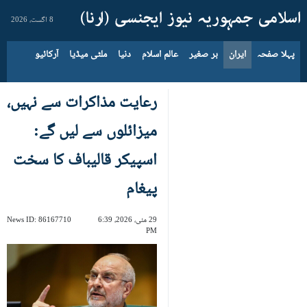
8 اگست، 2026
پہلا صفحہ
ایران
بر صغیر
عالم اسلام
دنیا
ملٹی میڈیا
آرکائیو
رعایت مذاکرات سے نہیں،
میزائلوں سے لیں گے:
اسپیکر قالیباف کا سخت
پیغام
29 مئی، 2026، 6:39
86167710
News ID:
PM