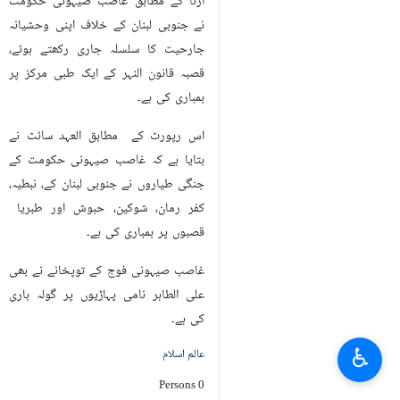
ارنا کے مطابق غاصب صیہونی حکومت
نے جنوبی لبنان کے خلاف اپنی وحشیانہ
جارحیت کا سلسلہ جاری رکھتے ہوئے،
قصبہ قانون النہر کے ایک طبی مرکز پر
بمباری کی ہے۔
اس رپورٹ کے مطابق العہد سائٹ نے
بتایا ہے کہ غاصب صیہونی حکومت کے
جنگی طیاروں نے جنوبی لبنان کے، نبطیہ،
کفر رمان، شوکین، حبوش اور طبریا
قصبوں پر بمباری کی ہے۔
غاصب صیہونی فوج کے توپخانے نے بھی
علی الطاہر نامی پہاڑیوں پر گولہ باری
کی ہے۔
♿︎
عالم اسلام
0 Persons