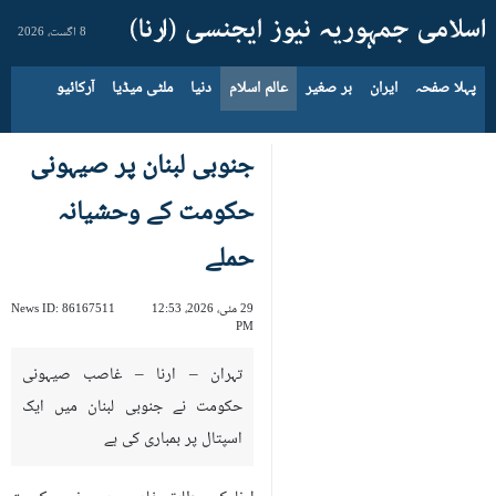
8 اگست، 2026
پہلا صفحہ
ایران
بر صغیر
عالم اسلام
دنیا
ملٹی میڈیا
آرکائیو
جنوبی لبنان پر صیہونی
حکومت کے وحشیانہ
حملے
29 مئی، 2026، 12:53
86167511
News ID:
PM
تہران – ارنا – غاصب صیہونی
حکومت نے جنوبی لبنان میں ایک
اسپتال پر بمباری کی ہے