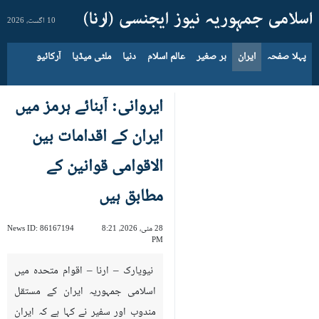
10 اگست، 2026
پہلا صفحہ
ایران
بر صغیر
عالم اسلام
دنیا
ملٹی میڈیا
آرکائیو
ایروانی: آبنائے ہرمز میں
ایران کے اقدامات بین
الاقوامی قوانین کے
مطابق ہیں
28 مئی، 2026، 8:21
86167194
News ID:
PM
نیویارک – ارنا – اقوام متحدہ میں
اسلامی جمہوریہ ایران کے مستقل
مندوب اور سفیر نے کہا ہے کہ ایران