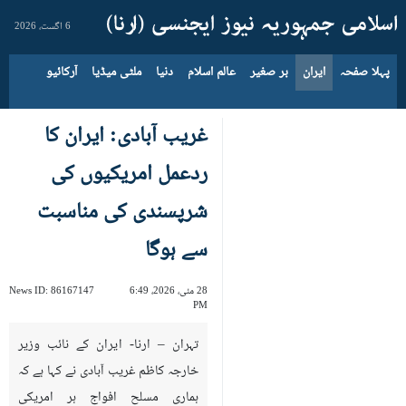
6 اگست، 2026
پہلا صفحہ
ایران
بر صغیر
عالم اسلام
دنیا
ملٹی میڈیا
آرکائیو
غریب آبادی: ایران کا
ردعمل امریکیوں کی
شرپسندی کی مناسبت
سے ہوگا
28 مئی، 2026، 6:49
86167147
News ID:
PM