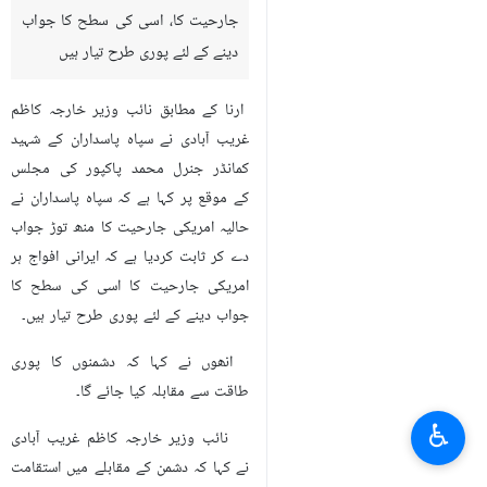
تہران – ارنا- ایران کے نائب وزیر
خارجہ کاظم غریب آبادی نے کہا ہے کہ
ہماری مسلح افواج ہر امریکی
جارحیت کا، اسی کی سطح کا جواب
دینے کے لئے پوری طرح تیار ہیں
ارنا کے مطابق نائب وزیر خارجہ کاظم
غریب آبادی نے سپاہ پاسداران کے شہید
کمانڈر جنرل محمد پاکپور کی مجلس
کے موقع پر کہا ہے کہ سپاہ پاسداران نے
حالیہ امریکی جارحیت کا منھ توڑ جواب
♿︎
دے کر ثابت کردیا ہے کہ ایرانی افواج ہر
امریکی جارحیت کا اسی کی سطح کا