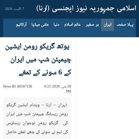
7 اگست، 2026
پہلا صفحہ
ایران
بر صغیر
عالم اسلام
دنیا
ملٹی میڈیا
آرکائیو
یوتھ گریکو رومن ایشین
چیمپئن شپ میں ایران
کے 6 سونے کے تمغے
28 مئی، 2026، 6:23
86167136
News ID:
PM
تہران – ارنا – ویتنام ایشین گریکو
رومن ریسلنگ چیپمئن شپ میں ایران
کی گریکو رومن نوجوان ریسلرس
کی ٹیم نے سونے کے چھے تمغے حاصل