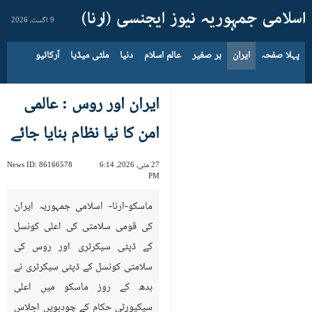
9 اگست، 2026
پہلا صفحہ
ایران
بر صغیر
عالم اسلام
دنیا
ملٹی میڈیا
آرکائیو
ایران اور روس : عالمی
امن کا نیا نظام بنایا جائے
27 مئی، 2026، 6:14
86166578
News ID:
PM
ماسکو-ارنا- اسلامی جمہوریہ ایران
کی قومی سلامتی کی اعلی کونسل
کے ڈپٹی سیکرٹری اور روس کی
سلامتی کونسل کے ڈپٹی سیکرٹری نے
بدھ کے روز ماسکو میں اعلی
سیکیورٹی حکام کے چودہویں اجلاس