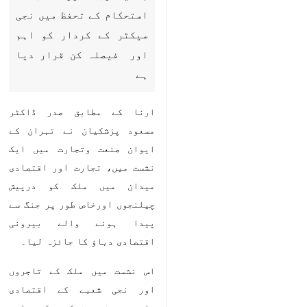
دیا ہے
ارنا کے مطابق صدر ڈاکٹر مسعود
پزشکیان نے تہران کے ایوان صنعت
وتجارت میں ایک نشست میں، تجارت
اور اقتصادی میدان میں ملک کو درپیش
چیلنجوں اورخاص طور پر جنگ سے پیدا
ہونے والے بیرونی اقتصادی دباؤ کا جائزہ
لیا۔
اس نشست میں ملک کے تاجروں اور
نجی شعبے کے اقتصادی ماہرین نے شرکت
کی اور صدرمملکت ڈاکٹر مسعود
پزشکیان نے شرکا کے نظریات، تجاویز اور
مطالبات سننے کے بعد، متعلقہ اداروں کے
♿︎
لئے، مشکلات دورکرنے کے تعلق سے
ضروری اقدامات کے احکامات جاری کئے۔