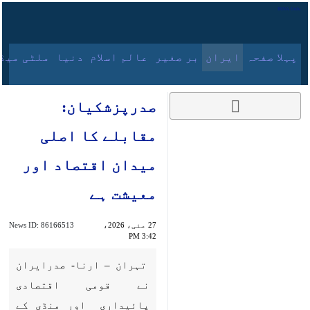
8 اگست، 2026
پہلا صفحہ
ایران
بر صغیر
عالم اسلام
دنیا
ملٹی میڈیا
آرکائیو
صدرپزشکیان: مقابلے کا
اصلی میدان اقتصاد اور
معیشت ہے
27 مئی، 2026، 3:42
86166513
News ID:
PM
تہران – ارنا- صدرایران نے قومی
اقتصادی پائیداری اور منڈی کے
استحکام کے تحفظ میں نجی سیکٹر
کے کردار کو اہم اور فیصلہ کن قرار