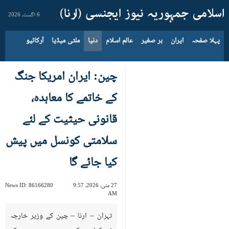
6 اگست، 2026
پہلا صفحہ
ایران
بر صغیر
عالم اسلام
دنیا
ملٹی میڈیا
آرکائیو
چین: ایران امریکا جنگ
کے خاتمے کا معاہدہ،
قانونی حیثیت کے لئے
سلامتی کونسل میں پیش
کیا جائے گا
27 مئی، 2026، 9:57
86166280
News ID:
AM
تہران – ارنا – چین کے وزیر خارجہ