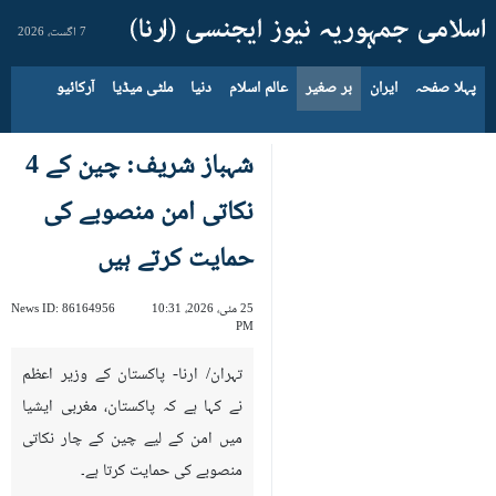
7 اگست، 2026
پہلا صفحہ
ایران
بر صغیر
عالم اسلام
دنیا
ملٹی میڈیا
آرکائیو
شہباز شریف: چین کے 4
نکاتی امن منصوبے کی
حمایت کرتے ہیں
25 مئی، 2026، 10:31
86164956
News ID:
PM
تہران/ ارنا- پاکستان کے وزیر اعظم
نے کہا ہے کہ پاکستان، مغربی ایشیا
میں امن کے لیے چین کے چار نکاتی
منصوبے کی حمایت کرتا ہے۔