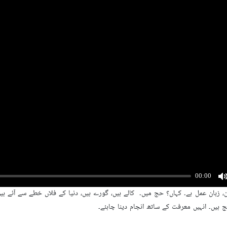
 ایک پیغام حج میں رنگ اور نسل کے خاتمے کو حج کے اسرار میں شمار کیا ہے