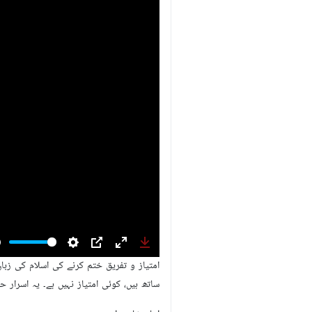
شہید رہبر انقلاب امام خامنہ ای نے اپنے