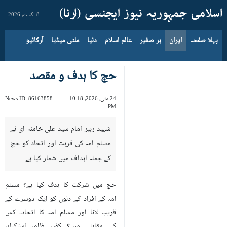
8 اگست، 2026
پہلا صفحہ
ایران
بر صغیر
عالم اسلام
دنیا
ملٹی میڈیا
آرکائیو
حج کا ہدف و مقصد
24 مئی، 2026، 10:18
86163858
News ID:
PM
شہید رہبر امام سید علی خامنہ ای نے
مسلم امہ کی قربت اور اتحاد کو حج
کے جملہ اہداف میں شمار کیا ہے
حج میں شرکت کا ہدف کیا ہے؟ مسلم
امہ کے افراد کے دلوں کو ایک دوسرے کے
قریب لانا اور مسلم امہ کا اتحاد۔ کس
کے ‏مقابلے میں؟ کفر، ظلم، استکبار،