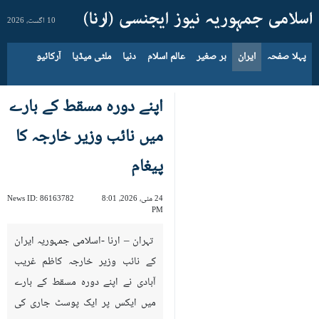
10 اگست، 2026
پہلا صفحہ
ایران
بر صغیر
عالم اسلام
دنیا
ملٹی میڈیا
آرکائیو
اپنے دورہ مسقط کے بارے
میں نائب وزیر خارجہ کا
پیغام
24 مئی، 2026، 8:01
86163782
News ID:
PM
تہران – ارنا -اسلامی جمہوریہ ایران
کے نائب وزیر خارجہ کاظم غریب
آبادی نے اپنے دورہ مسقط کے بارے
میں ایکس پر ایک پوسٹ جاری کی