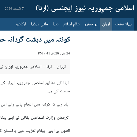
7 اگست، 2026
پہلا صفحہ
ایران
بر صغیر
عالم اسلام
دنیا
ملٹی میڈیا
آرکائیو
کوئٹہ میں دہشت گردانہ ح
24 مئی، 2026، 7:41 PM
تہران – ارنا – اسلامی جمہوریہ ایران نے
ارنا کے مطابق اسلامی جمہوریہ ایران کے
مذمت کی ہے۔
یاد رہے کہ کوئٹہ میں انجام پانے والے ا
ترجمان وزارت اسماعیل بقائی نے اپنے پیغ
انھوں نے اپنے پیغام تعزیت میں پاکستان ک