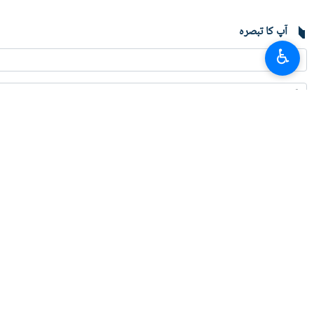
آپ کا تبصرہ
♿︎
تازہ ترین
لبنان میں صحافیوں پر حملے کی تحقیقات کی جائيں، ایمنسٹی انٹرنیشنل اور ہیومن 
2026-08-06 21:45
یمن میں سعودی ایجنٹوں کے ٹھکانے پر وسیع میزائل اور ڈرون حملہ