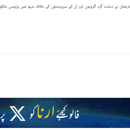
ترجمان نے دہشت گرد گروہوں اور ان کے سرپرستوں کے خلاف مہم میں پڑوسی ملکوں ک