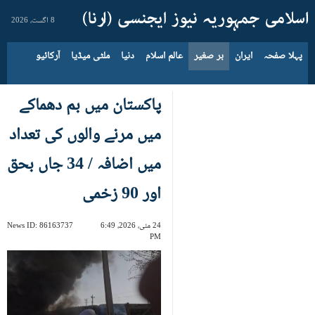
8 اگست، 2026
پہلا صفحہ
ایران
بر صغیر
عالم اسلام
دنیا
ملٹی میڈیا
آرکائیو
پاکستان میں بم دھماکے
میں مرنے والوں کی تعداد
میں اضافہ / 34 جاں بحق
اور 90 زخمی
24 مئی، 2026، 6:49
86163737
News ID:
PM