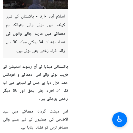
اسلام آباد -ارنا - پاکستان کے شہر
کوئٹہ میں ہونے والے بھیانک بم
دھماکے میں مارے جانے والوں کی
تعداد بڑھ کر 34 ہوگئی جبکہ 90 سے
زائد افراد زخمی بھی ہوئے ہیں۔
پاکستانی میڈیا نے آج ریلوے اسٹیشن کے
قریب ہونے والے اس دھماکے و خودکش
حملہ قرار دیا ہے جس کے نتیجے میں اب
تک 34 افراد جاں بحق اور 96 دیگر
زخمی ہوچکے ہیں۔
اس دہشت گردانہ دھماکے میں عید
♿︎
الاضحی کی چھٹیوں کے لیے چلنے والی
مسافر ٹرین کو نشانہ بنایا ہے۔