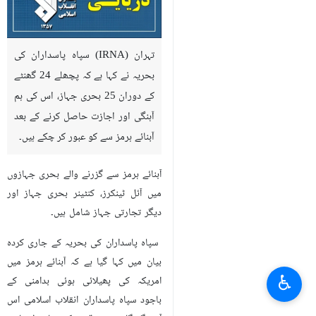
تہران (IRNA) سپاہ پاسداران کی
بحریہ نے کہا ہے کہ پچھلے 24 گھنٹے
کے دوران 25 بحری جہاز، اس کی ہم
آہنگی اور اجازت حاصل کرنے کے بعد
آبنائے ہرمز سے کو عبور کر چکے ہیں۔
آبنائے ہرمز سے گزرنے والے بحری جہازوں
میں آئل ٹینکرز، کنٹینر بحری جہاز اور
دیگر تجارتی جہاز شامل ہیں۔
سپاہ پاسداران کی بحریہ کے جاری کردہ
بیان میں کہا گیا ہے کہ آبنائے ہرمز میں
♿︎
امریکہ کی پھیلائی ہوئی بدامنی کے
باجود سپاہ پاسداران انقلاب اسلامی اس