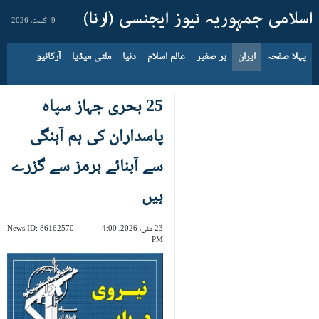
9 اگست، 2026
پہلا صفحہ
ایران
بر صغیر
عالم اسلام
دنیا
ملٹی میڈیا
آرکائیو
25 بحری جہاز سپاہ
پاسداران کی ہم آہنگی
سے آبنائے ہرمز سے گزرے
ہیں
23 مئی، 2026، 4:00
86162570
News ID:
PM