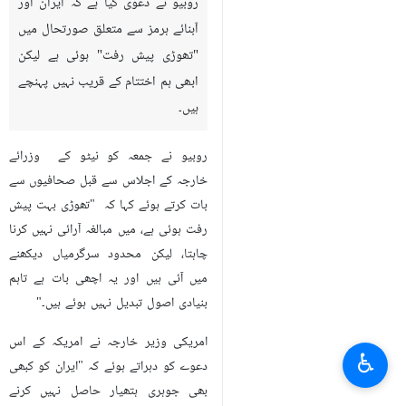
روبیو نے دعوی کیا ہے کہ ایران اور
آبنائے ہرمز سے متعلق صورتحال میں
"تھوڑی پیش رفت" ہوئی ہے لیکن
ابھی ہم اختتام کے قریب نہیں پہنچے
ہیں۔
روبیو نے جمعہ کو نیٹو کے وزرائے
خارجہ کے اجلاس سے قبل صحافیوں سے
بات کرتے ہوئے کہا کہ "تھوڑی بہت پیش
رفت ہوئی ہے، میں مبالغہ آرائی نہیں کرنا
چاہتا، لیکن محدود سرگرمیاں دیکھنے
میں آئی ہیں اور یہ اچھی بات ہے تاہم
بنیادی اصول تبدیل نہیں ہوئے ہیں۔"
امریکی وزیر خارجہ نے امریکہ کے اس
♿︎
دعوے کو دہراتے ہوئے کہ "ایران کو کبھی
بھی جوہری ہتھیار حاصل نہیں کرنے