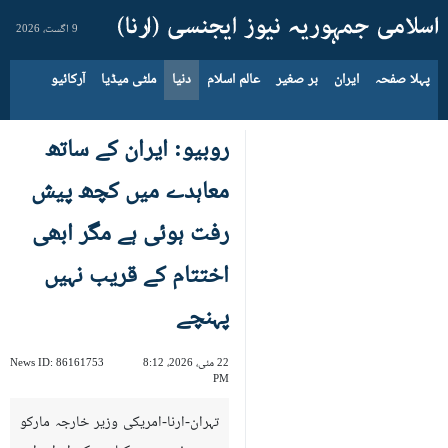
9 اگست، 2026
پہلا صفحہ
ایران
بر صغیر
عالم اسلام
دنیا
ملٹی میڈیا
آرکائیو
روبیو: ایران کے ساتھ
معاہدے میں کچھ پیش
رفت ہوئی ہے مگر ابھی
اختتام کے قریب نہیں
پہنچے
22 مئی، 2026، 8:12
86161753
News ID:
PM
تہران-ارنا-امریکی وزیر خارجہ مارکو